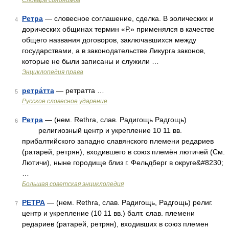
Словарь синонимов
Ретра
— словесное соглашение, сделка. В эолических и
4
дорических общинах термин «Р.» применялся в качестве
общего названия договоров, заключавшихся между
государствами, а в законодательстве Ликурга законов,
которые не были записаны и служили …
Энциклопедия права
ретра́тта
— ретратта …
5
Русское словесное ударение
Ретра
— (нем. Rethra, слав. Радигощь Радгощь)
6
религиозный центр и укрепление 10 11 вв.
прибалтийского западно славянского племени редариев
(ратарей, ретрян), входившего в союз племён лютичей (См.
Лютичи), ныне городище близ г. Фельдберг в округе&#8230;
…
Большая советская энциклопедия
РЕТРА
— (нем. Rethra, слав. Радигощь, Радгощь) религ.
7
центр и укрепление (10 11 вв.) балт. слав. племени
редариев (ратарей, ретрян), входивших в союз племен