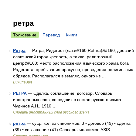
ретра
Толкование
Перевод
Книги
Ретра
— Ретра, Ридегост (лат.&#160;Rethra)&#160; древний
1
славянский город крепость, а также, религиозный
центр&#160; место расположения языческого храма бога
Радегаста, пребывания оракулов, проведения религиозных
обрядов. Располагался в землях, одного из …
Википедия
РЕТРА
— Сделка, соглашение, договор. Словарь
2
иностранных слов, вошедших в состав русского языка.
Чудинов А.Н., 1910 …
Словарь иностранных слов русского языка
ретра
— сущ., кол во синонимов: 3 • договор (49) • сделка
3
(39) • соглашение (41) Словарь синонимов ASIS …