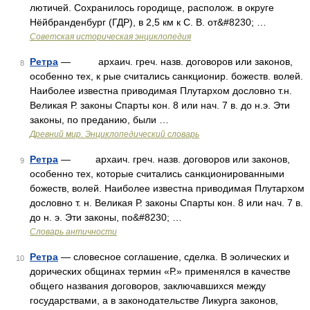
лютичей. Сохранилось городище, располож. в округе
Нёйбранденбург (ГДР), в 2,5 км к С. В. от&#8230; …
Советская историческая энциклопедия
Ретра
— архаич. греч. назв. договоров или законов,
8
особенно тех, к рые считались санкционир. божеств. волей.
Наиболее известна приводимая Плутархом дословно т.н.
Великая Р. законы Спарты кон. 8 или нач. 7 в. до н.э. Эти
законы, по преданию, были …
Древний мир. Энциклопедический словарь
Ретра
— архаич. греч. назв. договоров или законов,
9
особенно тех, которые считались санкционированными
божеств, волей. Наиболее известна приводимая Плутархом
дословно т. н. Великая Р. законы Спарты кон. 8 или нач. 7 в.
до н. э. Эти законы, по&#8230; …
Словарь античности
Ретра
— словесное соглашение, сделка. В эолических и
10
дорических общинах термин «Р.» применялся в качестве
общего названия договоров, заключавшихся между
государствами, а в законодательстве Ликурга законов,